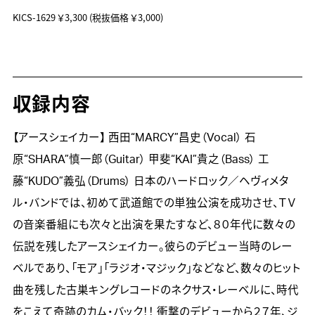
KICS-1629
￥3,300
(税抜価格 ￥3,000)
収録内容
【アースシェイカー】 西田“MARCY”昌史（Vocal） 石
原“SHARA”慎一郎（Guitar） 甲斐“KAI”貴之（Bass） 工
藤“KUDO”義弘（Drums） 日本のハードロック／ヘヴィメタ
ル・バンドでは、初めて武道館での単独公演を成功させ、ＴＶ
の音楽番組にも次々と出演を果たすなど、８０年代に数々の
伝説を残したアースシェイカー。彼らのデビュー当時のレー
ベルであり、「モア」「ラジオ・マジック」などなど、数々のヒット
曲を残した古巣キングレコードのネクサス・レーベルに、時代
をこえて奇跡のカム・バック！！ 衝撃のデビューから２７年、ジ