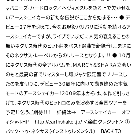
ャパニーズ・ハードロック／ヘヴィメタルを語る上で欠かせな
いアースシェイカーの新たな伝説がここから始まる・・・ ● デ
ビュー２７年を迎えて、今なお現役バリバリに活動を続けるア
ースシェイカーですが、ライブでいまだに人気の衰えることの
無いネクサス時代のヒット曲をベスト選曲で新録音し、まさに
そのネクサス・レーベルからのリリースとなります！！ ● １０月
にネクサス時代の全アルバムを、ＭＡＲＣＹ＆ＳＨＡＲＡ立会い
のもと最高の音でリマスターし紙ジャケ限定盤でリリースし
たのを皮切りに、デビュー３０周年に向けて動き始めた本気
モードのアースシェイカー！２００９年末からは、本作を引っさ
げて、ネクサス時代のヒット曲のみを演奏する全国ツアーを
予定！！乞うご期待！！！ 詳細は→ アースシェイカー オフ
ィシャルHP http://earthshaker.jp/ ＜楽曲クレジット＞ ①
バック・トゥ・ネクサス（インストゥルメンタル） BACK TO