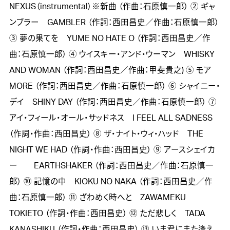
NEXUS（instrumental）※新曲 （作曲：石原慎一郎） ② ギャ
ンブラー GAMBLER （作詞：西田昌史／作曲：石原慎一郎）
③ 夢の果てを YUME NO HATE O （作詞：西田昌史／作
曲：石原慎一郎） ④ ウイスキー・アンド・ウーマン WHISKY
AND WOMAN （作詞：西田昌史／作曲：甲斐貴之) ⑤ モア
MORE （作詞：西田昌史／作曲：石原慎一郎） ⑥ シャイニー・
デイ SHINY DAY （作詞：西田昌史／作曲：石原慎一郎） ⑦
アイ・フィール・オール・サッドネス I FEEL ALL SADNESS
（作詞・作曲：西田昌史） ⑧ ザ・ナイト・ウィ・ハッド THE
NIGHT WE HAD （作詞・作曲：西田昌史） ⑨ アースシェイカ
ー EARTHSHAKER （作詞：西田昌史／作曲：石原慎一
郎） ⑩ 記憶の中 KIOKU NO NAKA （作詞：西田昌史／作
曲：石原慎一郎） ⑪ ざわめく時へと ZAWAMEKU
TOKIETO （作詞・作曲：西田昌史） ⑫ ただ悲しく TADA
KANASHIKU （作詞・作曲：西田昌史） ⑬ いま君にまた逢え