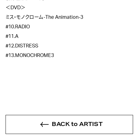
＜DVD＞

ミス・モノクローム-The Animation-3

#10.RADIO

#11.A

#12.DISTRESS

#13.MONOCHROME3
BACK to ARTIST