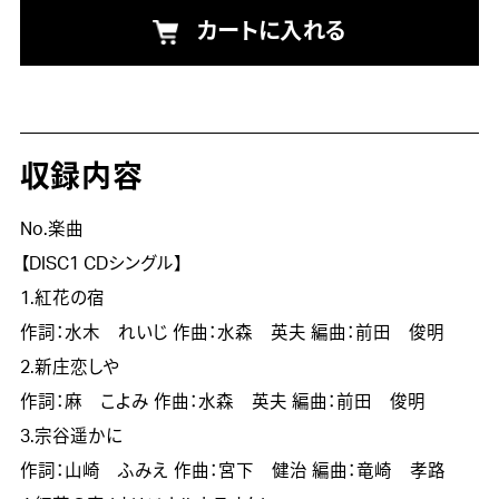
カートに入れる
収録内容
No.楽曲
【DISC1 CDシングル】
1.紅花の宿
作詞：水木 れいじ
作曲：水森 英夫
編曲：前田 俊明
2.新庄恋しや
作詞：麻 こよみ
作曲：水森 英夫
編曲：前田 俊明
3.宗谷遥かに
作詞：山崎 ふみえ
作曲：宮下 健治
編曲：竜崎 孝路