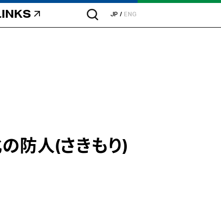
LINKS
JP
ENG
の防人(さきもり)