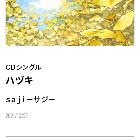
CDシングル
ハヅキ
ｓａｊｉ－サジ－
2021/10/27