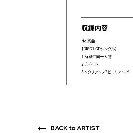
収録内容
No.楽曲
【DISC1 CDシングル】
1.解離性同一人物
2.○△□×
3.メタリア～ノ？ピコリア～ノ!
BACK to ARTIST