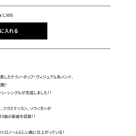
1,300)
トに入れる
表したテクノ・ポップ・ヴィジュアル系バンド、

動！

シ・シングルが完成しました！！

、フクスケ＜G＞、リウ＜B＞が

3曲の新曲を収録！！

メトロノームらしい曲に仕上がっている！