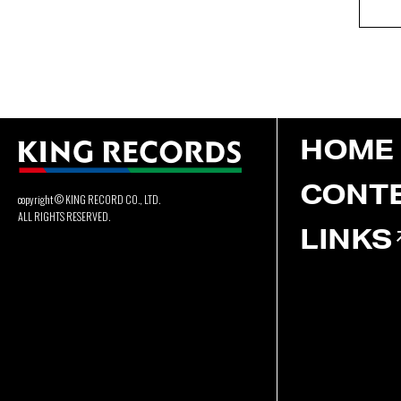
HOME
CONT
copyright © KING RECORD CO., LTD.
ALL RIGHTS RESERVED.
LINKS