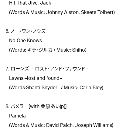
   Hit That Jive, Jack　 

   (Words & Music: Johnny Alston, Skeets Tolbert)

6. ノー・ワン・ノウズ

   No One Knows

   (Words: ギラ・ジルカ / Music: Shiho）

7. ローンズ ‐ロスト・アンド・ファウンド‐

   Lawns –lost and found–

   (Words:Shanti Snyder   / Music: Carla Bley)

8. パメラ　[with 桑原あい(p)]

   Pamela

   (Words & Music: David Paich, Joseph Williams)
