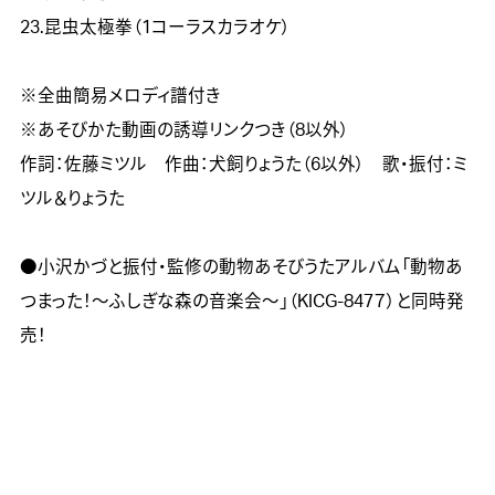
23.昆虫太極拳（1コーラスカラオケ）

※全曲簡易メロディ譜付き

※あそびかた動画の誘導リンクつき（8以外）

作詞：佐藤ミツル　作曲：犬飼りょうた（6以外）　歌・振付：ミ
ツル＆りょうた

●小沢かづと振付・監修の動物あそびうたアルバム「動物あ
つまった！～ふしぎな森の音楽会～」（KICG-847７）と同時発