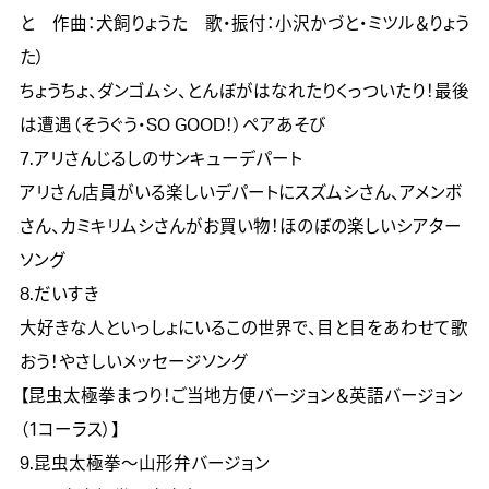
と　作曲：犬飼りょうた　歌・振付：小沢かづと・ミツル＆りょう
た）

ちょうちょ、ダンゴムシ、とんぼがはなれたりくっついたり！最後
は遭遇（そうぐう・SO GOOD！）ペアあそび

7.アリさんじるしのサンキューデパート

アリさん店員がいる楽しいデパートにスズムシさん、アメンボ
さん、カミキリムシさんがお買い物！ほのぼの楽しいシアター
ソング

8.だいすき

大好きな人といっしょにいるこの世界で、目と目をあわせて歌
おう！やさしいメッセージソング

【昆虫太極拳まつり！ご当地方便バージョン＆英語バージョン
（1コーラス）】

9.昆虫太極拳～山形弁バージョン
