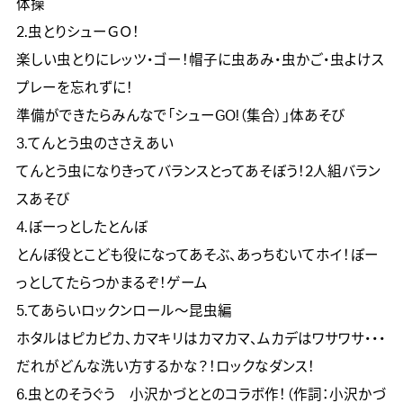
体操

2.虫とりシューＧＯ！

楽しい虫とりにレッツ・ゴー！帽子に虫あみ・虫かご・虫よけス
プレーを忘れずに！

準備ができたらみんなで「シューGO!（集合）」体あそび

3.てんとう虫のささえあい

てんとう虫になりきってバランスとってあそぼう！2人組バラン
スあそび

4.ぼーっとしたとんぼ

とんぼ役とこども役になってあそぶ、あっちむいてホイ！ぼー
っとしてたらつかまるぞ！ゲーム

5.てあらいロックンロール～昆虫編

ホタルはピカピカ、カマキリはカマカマ、ムカデはワサワサ・・・
だれがどんな洗い方するかな？！ロックなダンス！

6.虫とのそうぐう　小沢かづととのコラボ作！（作詞：小沢かづ