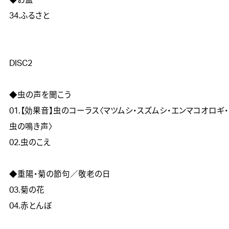
◆お盆	

34.ふるさと

DISC2		

◆虫の声を聞こう	

01.【効果音】虫のコーラス〈マツムシ・スズムシ・エンマコオロギ
虫の鳴き声〉

02.虫のこえ

◆重陽・菊の節句／敬老の日	

03.菊の花	

04.赤とんぼ
