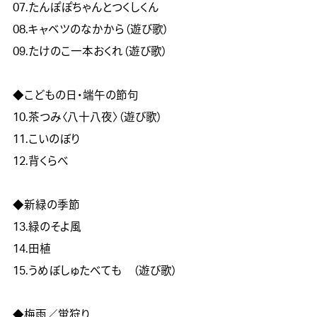
07.たんぽぽちゃんとつくしくん

08.キャベツのなかから（遊び歌）

09.たけのこ一本おくれ（遊び歌）

◆こどもの日・端午の節句	

10.茶つみ〈八十八夜〉（遊び歌）

11.こいのぼり

12.背くらべ

◆新緑の季節

13.緑のそよ風

14.田植

15.うめぼしゅたべても　（遊び歌）

◆梅雨／蛍狩り	
