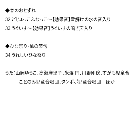
◆春のおとずれ	

32.どじょっこふなっこ～【効果音】雪解けの水の音入り

33.うぐいす～【効果音】うぐいすの鳴き声入り

◆ひな祭り・桃の節句	

34.うれしいひな祭り

うた：山岡ゆうこ、高瀬麻里子、米澤 円、川野剛稔、すがも児童合
　　　ことのみ児童合唱団、タンポポ児童合唱団　ほか