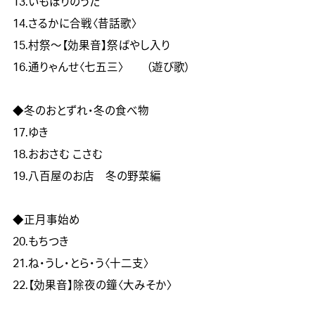
13.いもほりのうた

14.さるかに合戦〈昔話歌〉

15.村祭～【効果音】祭ばやし入り

16.通りゃんせ〈七五三〉　　（遊び歌）

◆冬のおとずれ・冬の食べ物

17.ゆき

18.おおさむ こさむ

19.八百屋のお店　冬の野菜編

◆正月事始め	

20.もちつき

21.ね・うし・とら・う〈十二支〉

22.【効果音】除夜の鐘〈大みそか〉
