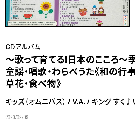
CDアルバム
～歌って育てる!日本のこころ～
童謡・唱歌・わらべうた《和の行事
草花・食べ物》
キッズ（オムニバス）
/
V.A.
/
キング すく♪
2020/09/09