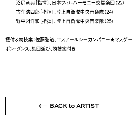
　　 沼尻竜典［指揮］、日本フィルハーモニー交響楽団（22）

　　 古荘浩四郎［指揮］、陸上自衛隊中央音楽隊（24）

　　 野中図洋和［指揮］、陸上自衛隊中央音楽隊（25）

振付＆競技案：佐藤弘道、エスアールシーカンパニー★マスゲー
BACK to ARTIST