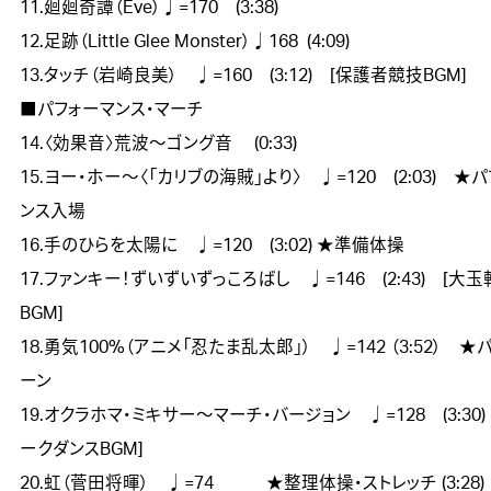
11.廻廻奇譚（Eve）♩=170　(3:38)

12.足跡（Little Glee Monster）♩168  (4:09)

13.タッチ（岩崎良美）　♩=160　(3:12)　[保護者競技BGM]

■パフォーマンス・マーチ

14.〈効果音〉荒波～ゴング音　 (0:33)

15.ヨー・ホー～〈「カリブの海賊」より〉　♩=120　(2:03)　★
ンス入場

16.手のひらを太陽に　♩=120　(3:02) ★準備体操

17.ファンキー！ずいずいずっころばし　♩=146　(2:43)　[大
BGM]

18.勇気100%（アニメ「忍たま乱太郎」）　♩=142 （3:52）　★
ーン

19.オクラホマ・ミキサー～マーチ・バージョン　♩=128　(3:30)　
ークダンスBGM]　

20.虹（菅田将暉）　♩=74　　　★整理体操・ストレッチ (3:28)
