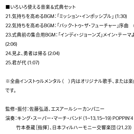
■いろいろ使える音楽＆式典セット

21.気持ちを高めるBGM：「ミッション・インポッシブル」 (1:30)

22.気持ちを高めるBGM：「バック・トゥ・ザ・フューチャー」序曲　(3:
23.式典前の集合用BGM：「インディ・ジョーンズ」メイン・テーマ
(2:06) 

24.見よ、勇者は帰る (2:04)　

25.君が代 (1:07)　	

※全曲インストゥルメンタル（　）内はオリジナル歌手、または
です。

監修・振付：佐藤弘道、エスアールシーカンパニー

演奏：キング・スーパー・マーチ・バンド（1~13,15~19）POPPIN’4（2
　　 竹本泰蔵［指揮］、日本フィルハーモニー交響楽団（21,23）
