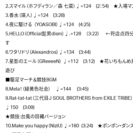
2.スマイル（ホフディラン／森 七菜）♩=124　(2：54)　★入場マ
3.香水（瑛人）♩=124　(3:28)

4.夜に駆ける	（YOASOBI）♩=124　(4:25)

5.HELLO（Official髭男dism）♩.=128　（3:22） 　←符店点
す

6.ワタリドリ（Alexandros）♩=134　(3:44)

7.星影のエール（GReeeeN） ♩=112　(3:12)　★花いちもん
遊び

■駆足マーチ＆競技BGM

8.Mela！（緑黄色社会）　♩=144 　(3:45)

9.Rat-tat-tat（三代目J SOUL BROTHERS from EXILE TRIBE）
♩150　(3:09) 

★競技:台風の目縄バージョン

10.Make you happy（NiziU）♩=160  (3:24)　★ポンポン‣ダンス