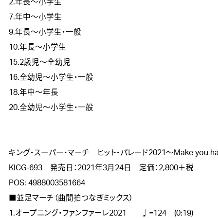
2.年長～小学生

7.年中～小学生 

9.年長～小学生・一般

10.年長～小学生

15.2歳児～全幼児

16.全幼児～小学生・一般

18.年中～年長

20.全幼児～小学生・一般

キング・スーパー・マーチ　ヒット・パレード2021～Make you ha
KICG-693　発売日：2021年3月24日　定価：2,800＋税

POS: 4988003581664  

■並足マーチ（曲間拍つなぎミックス）

1.オープニング・ファンファーレ2021	　♩=124　(0:19)
