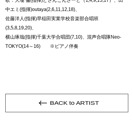
歌：大場 倫(指揮)どさんこんさーと（1,4,9,13,17）、田
中エミ(指揮)outaya(2,6,11,12,18)、

佐藤洋人(指揮)早稲田実業学校音楽部合唱班
(3,5,8,19,20)、

横山琢哉(指揮)千葉大学合唱団(7,10)、混声合唱隊Neo-
BACK to ARTIST