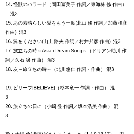
14. 怪獣のバラード（岡田冨美子 作詞／東海林 修 作曲） 
　混3

15. あの素晴らしい愛をもう一度(北山 修 作詞／加藤和彦 
作曲)  混3　　

16. 翼をください(山上 路夫 作詞／村井邦彦 作曲)  混3　 

17. 旅立ちの時～Asian Dream Song～（ドリアン助川 作
詞／久石 譲 作曲） 混3

18. 友～旅立ちの時～（北川悠仁 作詞・作曲） 混3 
19. ビリーブ[BELIEVE]（杉本竜一 作詞・作曲） 混
3　　　　

20. 旅立ちの日に（小嶋 登 作詞／坂本浩美 作曲） 混
3　　
