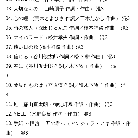
03. 大切なもの （山崎朋子 作詞・作曲） 混3

04. 心の瞳 （荒木とよひさ 作詞／三木たかし 作曲） 混3

05. 時の旅人（深田じゅんこ 作詞／橋本祥路 作曲） 混3

06. マイバラード（松井孝夫 作詞・作曲） 混3

07. 遠い日の歌 (橋本祥路 作曲)  混3　 

08. 信じる（谷川俊太郎 作詞／松下 耕 作曲） 混3　

09. 春に（谷川俊太郎 作詞／木下牧子 作曲）　 混
3　　　

10. 夢見たものは（立原道 作詞／造木下牧子 作曲） 混
3　　　　　

11. 虹（森山直太朗・御徒町凧 作詞・作曲） 混3

12. YELL （水野良樹 作詞・作曲） 混3

13. 手紙 ～拝啓 十五の君へ（アンジェラ・アキ 作詞・作
曲）　混3
