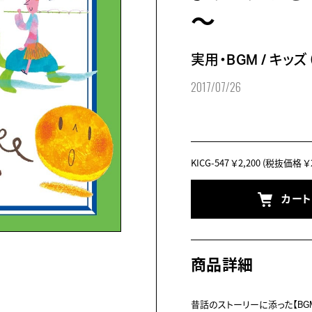
～
実用・BGM
/
キッズ
2017/07/26
KICG-547
￥2,200
(税抜価格 ￥2
カー
商品詳細
昔話のストーリーに添った【BG