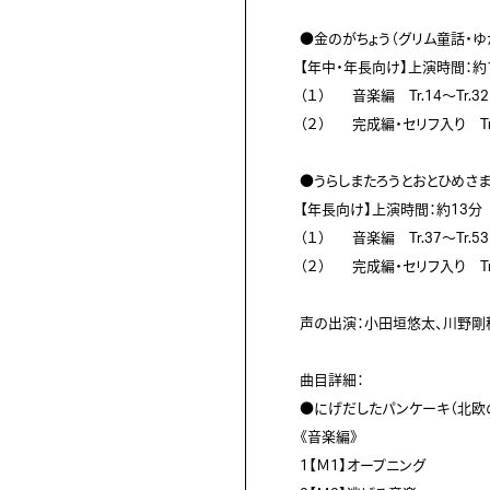
●金のがちょう（グリム童話・ゆ
【年中・年長向け】上演時間：約1
（１）	音楽編　Tr.14～Tr.32（「結婚行進曲」入り）

（２）	完成編・セリフ入り　Tr.33～36

●うらしまたろうとおとひめさま
【年長向け】上演時間：約13分

（１）	音楽編　Tr.37～Tr.53（浦島太郎カラオケ・海の声インスト入り）

（２）	完成編・セリフ入り　Tr.54～57（浦島太郎歌入り）

声の出演：小田垣悠太、川野剛
曲目詳細：

●にげだしたパンケーキ（北欧の
《音楽編》

1【Ｍ1】オープニング
