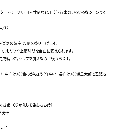
ター・ペープサート・寸劇など、日常・行事のいろいろなシーンでく
り》

楽器の演奏で、劇を盛り上げます。

て、セリフや上演時間を自由に変えられます。

成編つき。セリフを覚えるのに役立ちます。

・年中向け〉○金のがちょう〈年中・年長向け〉○浦島太郎と乙姫さ
昔話・くりかえしを楽しむお話）

６分半

13
