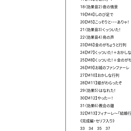
18〈効果音2〉夜の情景

19【Ｍ4】しのび足で

20【Ｍ5】こっそりと・・・ありゃ！

21〈効果音3〉くっついた！

22〈効果音4〉鳥の声

23【Ｍ6】金のがちょうと行列

24【Ｍ7】くっついた！＋おかしな
25【Ｍ8】くっついた！＋金のがち
26【Ｍ9】お城のファンファーレ

27【Ｍ10】おかしな行列

28【Ｍ11】姫がわらったぞ

29〈効果5〉はなれた！

30【Ｍ12】やったー！

31〈効果6〉教会の鐘

32【Ｍ13】フィナーレ～「結婚行
《完成編・セリフ入り》

33　34　35　37
