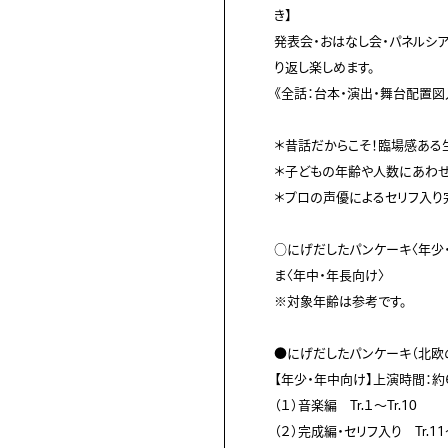
き】

発表会・おはなし会・パネルシア
り返し楽しめます。

《全話：台本・演出・舞台配置図入
＊昔話だからこそ！臨場感ある生
＊子どもの年齢や人数にあわせ
＊プロの声優によるセリフ入り完
○にげだしたパンケーキ〈年少
ま〈年中・年長向け〉

※対象年齢は参考です。

●にげだしたパンケーキ（北欧の
【年少・年中向け】上演時間：約
（１）音楽編　Tr.１～Tr.10

（２）完成編・セリフ入り　Tr.11～