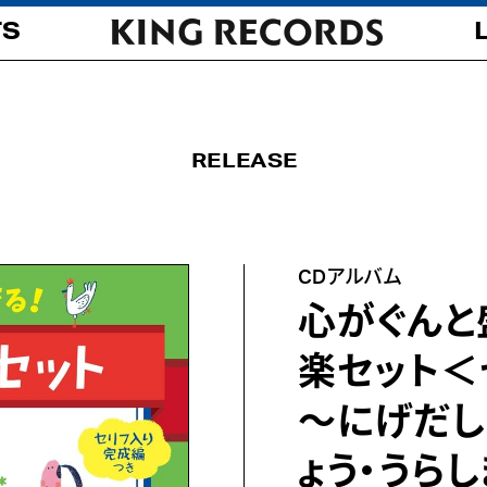
TS
RELEASE
CDアルバム
心がぐんと
楽セット＜
～にげだし
ょう・うら