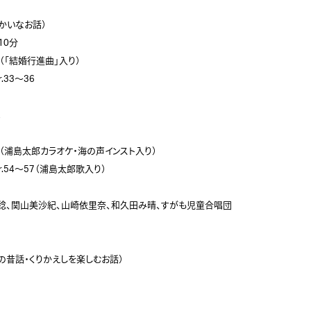
かいなお話）

0分



稔、関山美沙紀、山崎依里奈、和久田み晴、すがも児童合唱団

昔話・くりかえしを楽しむお話）
