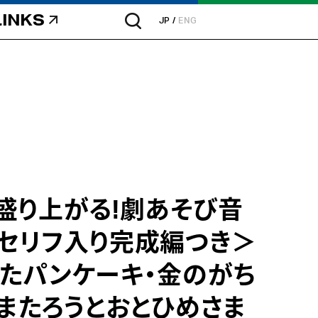
LINKS
JP
ENG
盛り上がる!劇あそび音
セリフ入り完成編つき＞
たパンケーキ・金のがち
しまたろうとおとひめさま