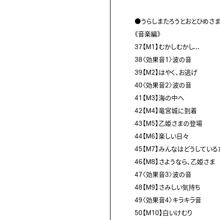
●うらしまたろうとおとひめさま
《音楽編》

37【M1】むかしむかし…

38〈効果音1〉波の音

39【M2】はやく、お逃げ

40〈効果音2〉波の音

41【M3】海の中へ

42【M4】竜宮城に到着

43【M5】乙姫さまの登場

44【M6】楽しい日々

45【M7】みんなはどうしているだ
46【M8】さようなら、乙姫さま

47〈効果音3〉波の音

48【M9】さみしい気持ち

49〈効果音4〉キラキラ音

50【M10】白いけむり
