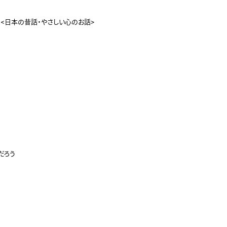
<日本の昔話・やさしい心のお話>

ろう
