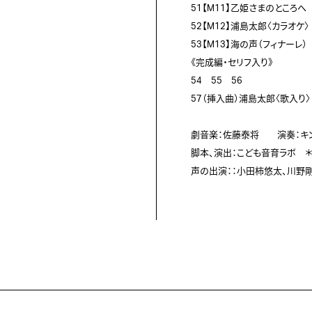
51【M11】乙姫さまのところへ

52【M12】浦島太郎〈カラオケ〉

53【M13】海の声（フィナーレ）

《完成編・セリフ入り》

54　55　56　

57（挿入曲）浦島太郎〈歌入り〉

劇音楽：佐藤泰将　　演奏：キン
脚本、演出：こども音育ラボ　＊