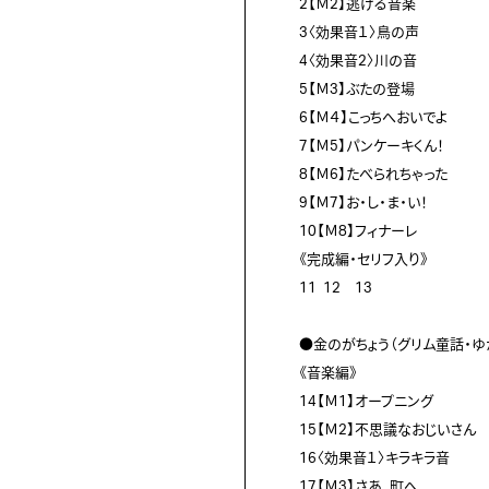
2【Ｍ2】逃げる音楽

3〈効果音１〉鳥の声

4〈効果音2〉川の音

5【Ｍ3】ぶたの登場

6【Ｍ４】こっちへおいでよ

7【Ｍ5】パンケーキくん！

8【Ｍ6】たべられちゃった

9【Ｍ7】お・し・ま・い！

10【Ｍ8】フィナーレ

《完成編・セリフ入り》

11  12　13

●金のがちょう（グリム童話・ゆ
《音楽編》	

14【Ｍ1】オープニング

15【Ｍ2】不思議なおじいさん

16〈効果音１〉キラキラ音

17【Ｍ3】さあ、町へ
