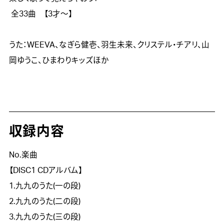
 全33曲　【3才～】

うた：WEEVA、なぎら健壱、羽生未来、クリステル・チアリ、山
岡ゆうこ、ひまわりキッズほか
収録内容
No.楽曲
【DISC1 CDアルバム】
1.九九のうた(一の段)
2.九九のうた(二の段)
3.九九のうた(三の段)