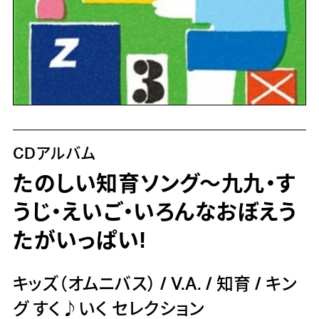
CDアルバム
たのしい知育ソング～九九・す
うじ・えいご・いろんなおぼえう
たがいっぱい!
キッズ（オムニバス）
/
V.A.
/
知育
/
キン
グ すく♪いく セレクション