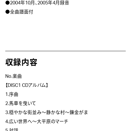
●2004年10月、2005年4月録音

●全曲譜面付

収録内容
No.楽曲
【DISC1 CDアルバム】
1.序曲
2.馬車を曳いて
3.穏やかな街並み～静かな村～錬金がま
4.広い世界へ～大平原のマーチ
5.対話