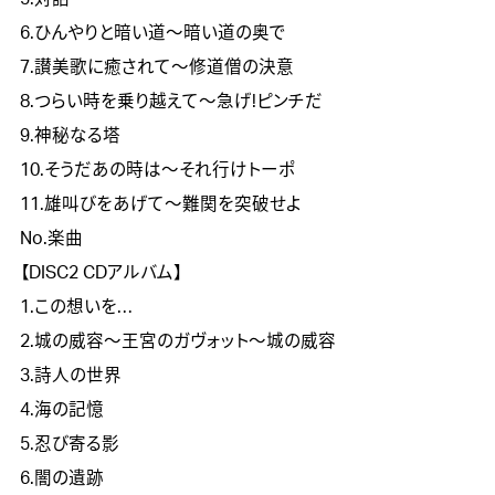
6.ひんやりと暗い道～暗い道の奥で
7.讃美歌に癒されて～修道僧の決意
8.つらい時を乗り越えて～急げ!ピンチだ
9.神秘なる塔
10.そうだあの時は～それ行けトーポ
11.雄叫びをあげて～難関を突破せよ
No.楽曲
【DISC2 CDアルバム】
1.この想いを…
2.城の威容～王宮のガヴォット～城の威容
3.詩人の世界
4.海の記憶
5.忍び寄る影
6.闇の遺跡