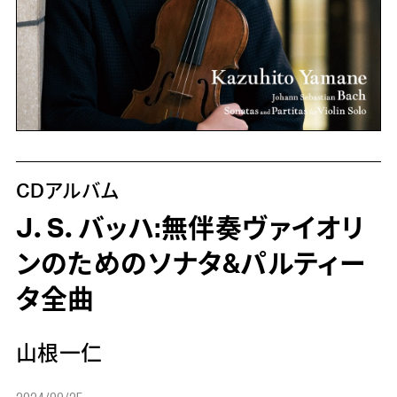
CDアルバム
J．S．バッハ:無伴奏ヴァイオリ
ンのためのソナタ&パルティー
タ全曲
山根一仁