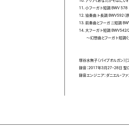
10. アリア《あなたがそばにいれば
11. 小フーガ ト短調 BWV 578   
12. 協奏曲 ト長調 BWV59
13. 前奏曲とフーガ ニ短調 BWV5
14. 大フーガ ト短調 BWV542/2 
　　～幻想曲とフーガ ト短調《大フ
塚谷水無子（パイプオルガン）[フラ
録音：2017年3月27・28日 