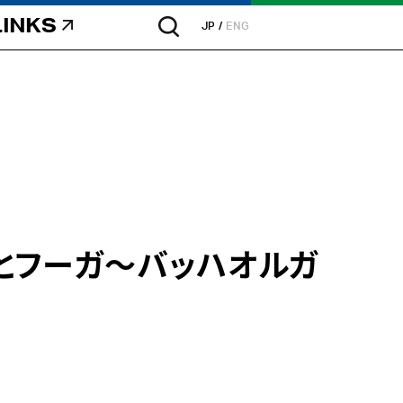
LINKS
JP
ENG
とフーガ～バッハオルガ
Ⅱ