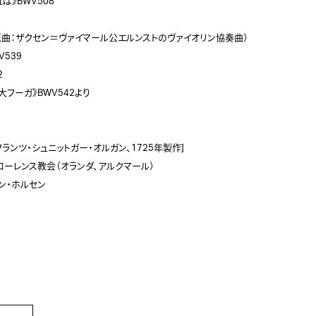
》BWV508 



2（原曲：ザクセン＝ヴァイマール公エルンストのヴァイオリン協奏曲） 

39 



ーガ》BWV542より   

ンツ・シュニットガー・オルガン、1725年製作] 

聖ローレンス教会（オランダ、アルクマール） 
