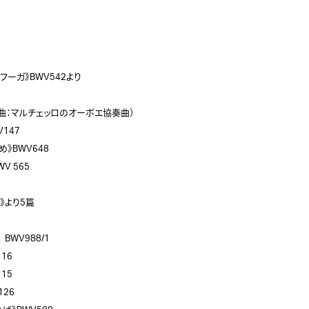
ーガ》BWV542より 

（原曲：マルチェッロのオーボエ協奏曲） 

7   

BWV648 

 565 

より5篇 

WV988/1 

6 

    

6   
