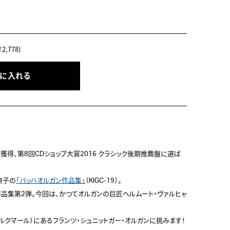
,778)
トに入れる
獲得、第8回CDショップ大賞2016 クラシック後期推薦盤に選ば
無子の
「バッハオルガン作品集」
（KIGC-19）。

作品集第2弾。今回は、かつてオルガンの巨匠ヘルムート・ヴァルヒャ
ルクマール）にあるフランツ・シュニットガー・オルガンに挑みます！ 
