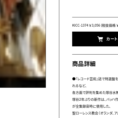
KICC-1374
￥3,056
(税抜価格 ￥2
カー
商品詳細
●『レコード芸術』誌で特選盤を
れるなど、

各方面で評判を集めた塚谷水
塚谷2年ぶりの新作は、バッハ
が全集録音時に使用した、

聖ローレンス教会（オランダ、ア