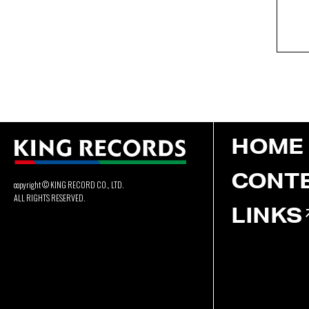
HOME
CONT
copyright © KING RECORD CO., LTD.
ALL RIGHTS RESERVED.
LINKS