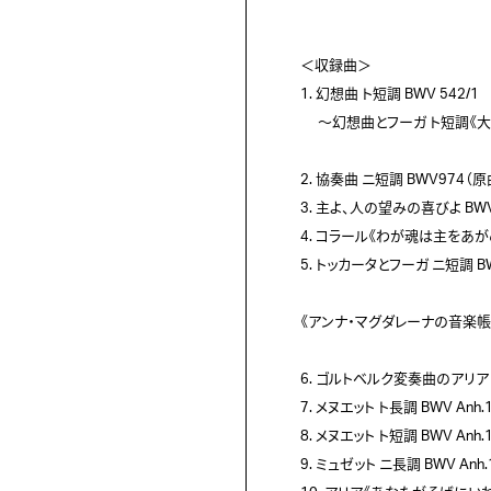
＜収録曲＞

1. 幻想曲 ト短調 BWV 542/1 

　 ～幻想曲とフーガ ト短調《大フ
2. 協奏曲 ニ短調 BWV974
3. 主よ、人の望みの喜びよ BWV14
4. コラール《わが魂は主をあがめ》
5. トッカータとフーガ ニ短調 BWV
《アンナ・マグダレーナの音楽帳》
6. ゴルトベルク変奏曲のアリア   B
7. メヌエット ト長調 BWV Anh.11
8. メヌエット ト短調 BWV Anh.115
9. ミュゼット ニ長調 BWV Anh.12