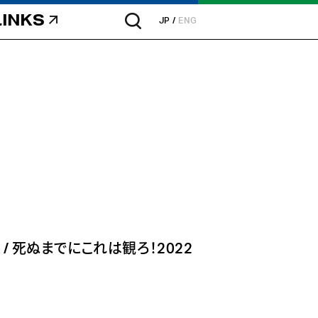
LINKS
JP
ENG
想
/
死ぬまでにこれは観ろ！2022