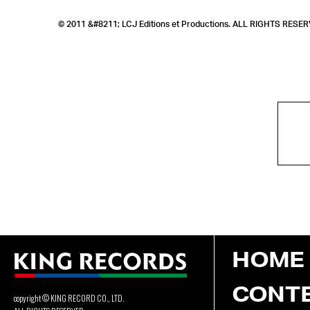
© 2011 &#8211; LCJ Editions et Productions. ALL RIGHTS RESER
HOME
CONT
copyright © KING RECORD CO., LTD.