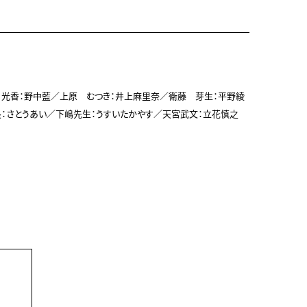
光香：野中藍／上原　むつき：井上麻里奈／衛藤　芽生：平野綾
：さとうあい／下嶋先生：うすいたかやす／天宮武文：立花慎之