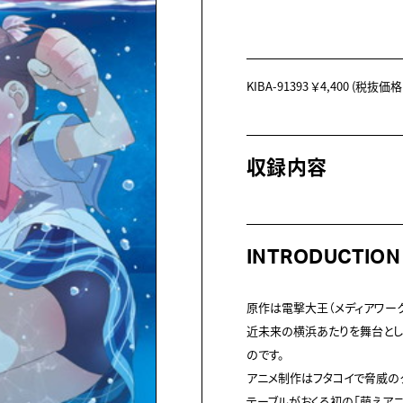
KIBA-91393
￥4,400
(税抜価格 ￥
収録内容
INTRODUCTION
原作は電撃大王（メディアワーク
近未来の横浜あたりを舞台とし
のです。

アニメ制作はフタコイで脅威の
テーブルがおくる初の「萌えアニ