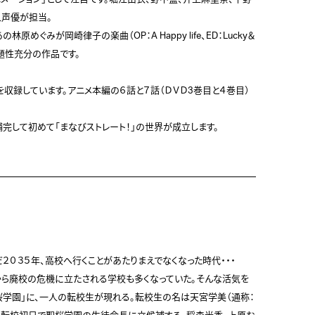
声優が担当。

原めぐみが岡崎律子の楽曲（OP：A Happy life、ED：Lucky＆
題性充分の作品です。

収録しています。アニメ本編の６話と７話（ＤＶＤ3巻目と４巻目）
補完して初めて「まなびストレート！」の世界が成立します。
０３５年、高校へ行くことがあたりまえでなくなった時代・・・

ら廃校の危機に立たされる学校も多くなっていた。そんな活気を
桜学園」に、一人の転校生が現れる。転校生の名は天宮学美（通称：