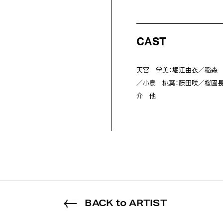
CAST
天宮　学美：堀江由衣／稲森　
／小鳥　桃葉：藤田咲／桜園長
介　他
BACK to ARTIST