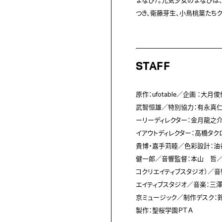
まなび）。元気少女のまなびは
つき、衛藤芽生、小鳥桃葉たちク
STAFF
原作：ufotable／企画 ：
武智恒雄／特別協力：有永真仁
ーリーディレクター：金月龍之
イアウトディレクター：高橋タク
貴博・嘉手苅睦／色彩設計：油
健一郎／音響監督：本山　哲／
コクリエイティブスタジオ）／音
エイティブスタジオ／音楽：三
京ミュージック／制作デスク：鈴木
製作：聖桜学園ＰＴＡ