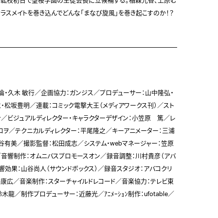
、転校初日で聖桜学園の生徒会長に立候補する。稲森光香、上原む
ラスメイトを巻き込んでどんな「まなび旋風」を巻き起こすのか！？
大月俊倫・久木 敏行／企画協力：ガンジス／プロデューサー：山中隆弘・
・松坂豊明／連載：コミック電撃大王（メディアワークス刊）／スト
介／ビジュアルディレクター・キャラクターデザイン：小笠原　篤／レ
ロヲ／テクニカルディレクター：平尾隆之／キーアニメーター：三浦
谷有美／撮影監督：松田成志／システム・webマネージャー：笠原
音響制作：オムニバスプロモースオン／録音調整：川村貴彦（アバ
響効果：山谷尚人（サウンドボックス）／録音スタジオ：アバコクリ
澤康広／音楽制作：スターチャイルドレコード／音楽協力：テレビ東
龍／制作プロデューサー：近藤光／ｱﾆﾒｰｼｮﾝ制作：ufotable／