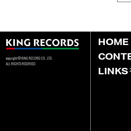
HOME
CONT
copyright © KING RECORD CO., LTD.
ALL RIGHTS RESERVED.
LINKS