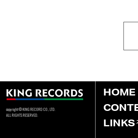
HOME
CONT
copyright © KING RECORD CO., LTD.
ALL RIGHTS RESERVED.
LINKS