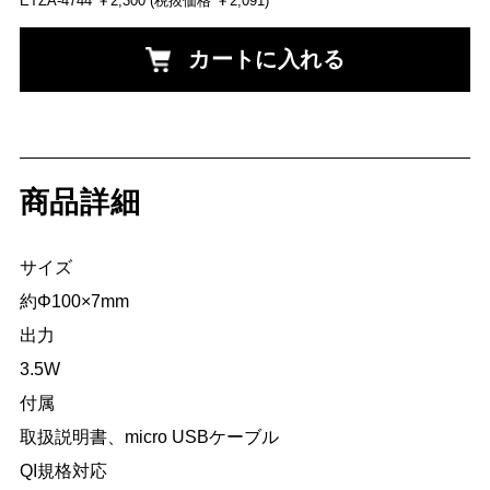
ETZA-4744
￥2,300
(税抜価格 ￥2,091)
カートに入れる
商品詳細
サイズ

約Φ100×7mm

出力

3.5W

付属

取扱説明書、micro USBケーブル

QI規格対応
