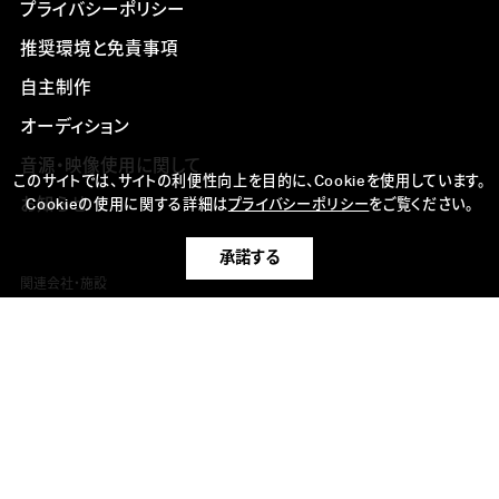
プライバシーポリシー
推奨環境と免責事項
自主制作
オーディション
音源・映像使用に関して
このサイトでは、サイトの利便性向上を目的に、Cookieを使用しています。
お知らせ
Cookieの使用に関する詳細は
プライバシーポリシー
をご覧ください。
承諾する
関連会社・施設
SEVEN SEAS MUSIC
ベルウッド・レコード
キング関口台スタジオ
株式会社ポリゴン・ピクチュアズ