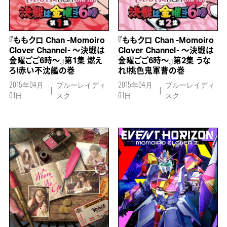
『ももクロ Chan -Momoiro
『ももクロ Chan -Momoiro
Clover Channel- ～決戦は
Clover Channel- ～決戦は
金曜ごご6時～』第1集 燃え
金曜ごご6時～』第2集 うな
ろ!赤い不沈艦の巻
れ!桃色鬼軍曹の巻
2015年04月
ブルーレイディ
2015年04月
ブルーレイディ
01日
スク
01日
スク