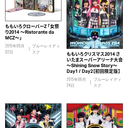
ももいろクローバーZ 「女祭
り2014 ～Ristorante da
MCZ～」
2015年09月
ブルーレイディ
02日
スク
ももいろクリスマス2014 さ
いたまスーパーアリーナ大会
～Shining Snow Story～
Day1 / Day2【初回限定版】
2015年06月
ブルーレイディ
24日
スク