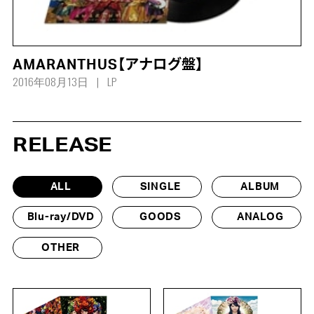
AMARANTHUS【アナログ盤】
2016年08月13日
LP
RELEASE
ALL
SINGLE
ALBUM
Blu-ray/DVD
GOODS
ANALOG
OTHER