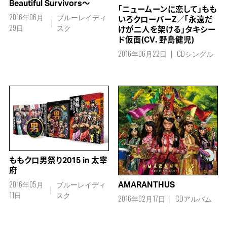
Beautiful Survivors～
「ニュームーンに恋して」もも
2016年06月
ブルーレイディ
いろクローバーZ／「永遠だ
29日
スク
けが二人を架ける」タキシー
ド仮面(CV．野島健児)
2016年06月22日
CDシングル
ももクロ男祭り2015 in 太宰
府
2016年05月
ブルーレイディ
AMARANTHUS
11日
スク
2016年02月17日
CDアルバム