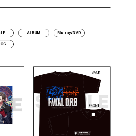
GLE
ALBUM
Blu-ray/DVD
LOG