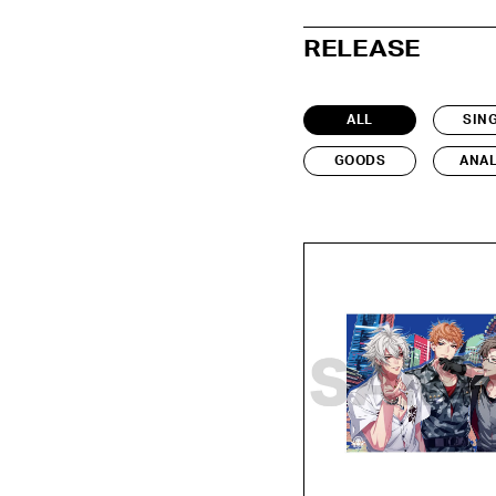
RELEASE
ALL
SIN
GOODS
ANA