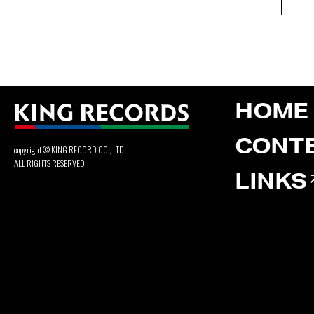
HOME
CONT
copyright © KING RECORD CO., LTD.
ALL RIGHTS RESERVED.
LINKS