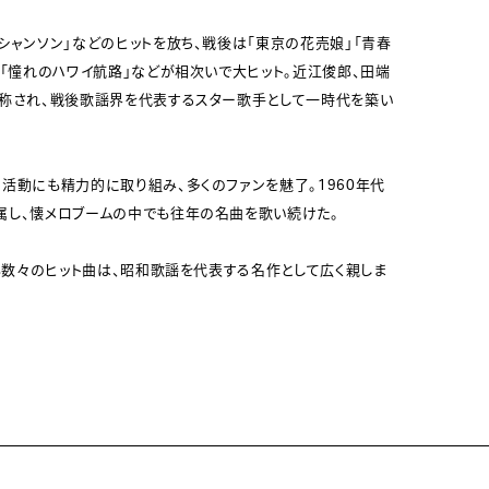
シャンソン」などのヒットを放ち、戦後は「東京の花売娘」「青春
」「憧れのハワイ航路」などが相次いで大ヒット。近江俊郎、田端
と称され、戦後歌謡界を代表するスター歌手として一時代を築い
活動にも精力的に取り組み、多くのファンを魅了。1960年代
属し、懐メロブームの中でも往年の名曲を歌い続けた。
在も数々のヒット曲は、昭和歌謡を代表する名作として広く親しま