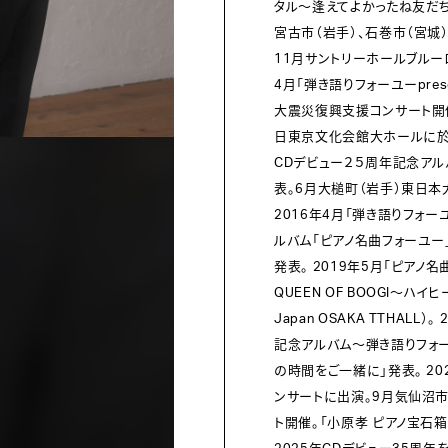
タル～逢えてよかったね友だ
宮古市（岩手）、石巻市（宮城
11月サントリーホールブルーロ
4月「弾き語りフォーユーpre
大震災復興支援コンサート開催。
日東京文化会館大ホールに於い
CDデビュー２５周年記念アルバ
表。6月大槌町（岩手）東日本
2016年4月「弾き語りフォーユ
ルバム「ピアノ名曲フォーユー
発表。 2019年5月「ピアノ
QUEEN OF BOOGI～
Japan OSAKA TTHAL
記念アルバム～弾き語りフォー
の時間をご一緒に」発表。 2
ンサートに出演。9月気仙沼市
ト開催。「小原孝 ピアノ宝石箱