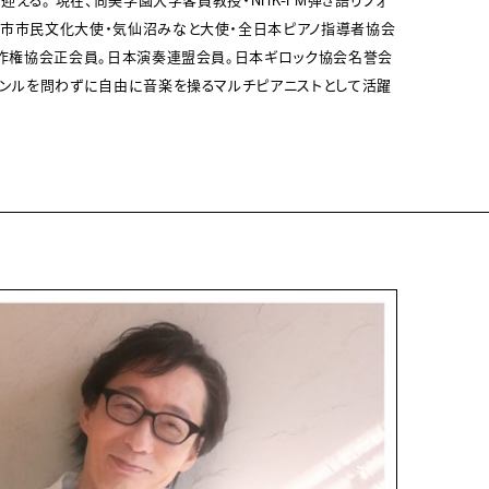
を迎える。 現在、尚美学園大学客員教授・NHK-FM弾き語りフォ
崎市市民文化大使・気仙沼みなと大使・全日本ピアノ指導者協会
著作権協会正会員。日本演奏連盟会員。日本ギロック協会名誉会
ャンルを問わずに自由に音楽を操るマルチピアニストとして活躍