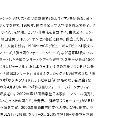
ッシックギタリストの父の影響で6歳よりピアノを始める。国立
大学を経て、1986年、国立音楽大学大学院を首席で修了。 ク
サイタルを開催。 ピアノ・伴奏法を菅野洋子、古代公子、ヨン・
、塚田佳男、ルドルフ・ヤンセン各氏に師事。 際立った美しい音
れて人気を博す。 1990年のCDデビュー以来「ピアノよ歌えシ
シリーズ」「弾き語りフォーユーシリーズ」など通算53枚のアル
にスタートした全国コンサートツアーも好評で、ステージ数は1500
「くらしジャーナル」「おはよう日本」「ときめき夢サウンド」「音楽
」「歌謡コンサート」「ららら♪クラシック」「BS日本のうた」「映
ラジオ「ゆうゆうワイド」、テレビ朝日「新題名のない音楽会」な
99年4月よりNHK-FM「弾き語りフォーユー」パーソナリティー
評放送中。 2002年第13回奏楽堂日本歌曲コンクール優秀共
ふんじゃったの国から」を発表。 「弾き語りフォーユー」がＡＢＵ
ト賞を受賞。 2003年川崎市市民文化大使に就任、現在に至
孝BEST」（2枚組）をリリース。 2005年第16回奏楽堂日本歌