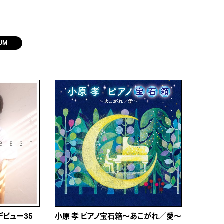
UM
～デビュー35
小原 孝 ピアノ宝石箱～あこがれ／愛～