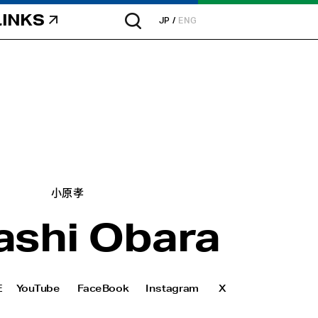
LINKS
JP
ENG
小原孝
ashi Obara
E
YouTube
FaceBook
Instagram
X