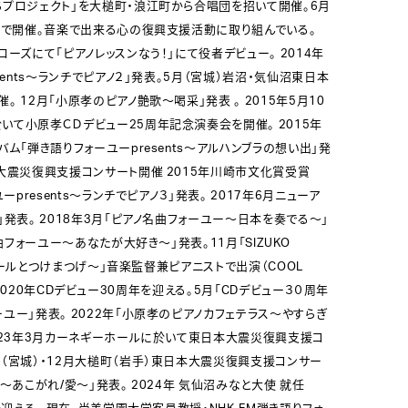
ちプロジェクト」を大槌町・浪江町から合唱団を招いて開催。6月
）で開催。音楽で出来る心の復興支援活動に取り組んでいる。
ーズにて「ピアノレッスンなう！」にて役者デビュー。 2014年
sents～ランチでピアノ２」発表。5月（宮城）岩沼・気仙沼東日本
 12月「小原孝のピアノ艶歌～喝采」発表 。 2015年5月10
て小原孝ＣＤデビュー25周年記念演奏会を開催。 2015年
ム「弾き語りフォーユーpresents～アルハンブラの想い出」発
大震災復興支援コンサート開催 2015年川崎市文化賞受賞
ーpresents～ランチでピアノ３」発表。 2017年6月ニューア
」発表。 2018年3月「ピアノ名曲フォーユー～日本を奏でる～」
名曲フォーユー～あなたが大好き～」発表。11月「SIZUKO
ハイヒールとつけまつげ～」音楽監督兼ピアニストで出演（COOL
L）。 2020年CDデビュー30周年を迎える。5月「CDデビュー３０周年
ユー」発表。 2022年「小原孝のピアノカフェテラス～やすらぎ
023年3月カーネギーホールに於いて東日本大震災復興支援コ
（宮城）・12月大槌町（岩手）東日本大震災復興支援コンサー
～あこがれ/愛～」発表。 2024年 気仙沼みなと大使 就任