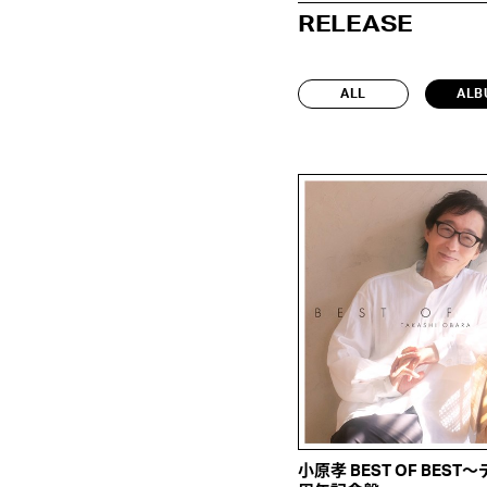
RELEASE
ALL
ALB
小原孝 BEST OF BEST