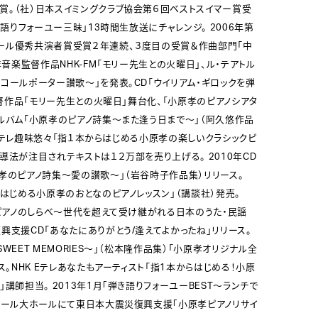
賞。（社）日本スイミングクラブ協会第６回ベストスイマー賞受
き語りフォーユー三昧｣13時間生放送にチャレンジ。 2006年第
ール優秀共演者賞受賞２年連続、３度目の受賞＆作曲部門「中
年音楽監督作品NHK-FM「モリー先生との火曜日」、ル・テアトル
コールポーター讃歌～」を発表。CD「ウイリアム・ギロックを弾
楽監督作品「モリー先生との火曜日」舞台化、「小原孝のピアノシアタ
ルバム「小原孝のピアノ詩集～また逢う日まで～」（阿久悠作品
K Eテレ趣味悠々「指１本からはじめる小原孝の楽しいクラシックピ
導法が注目されテキストは１２万部を売り上げる。 2010年CD
孝のピアノ詩集～愛の讃歌～」（岩谷時子作品集）リリース。
らはじめる小原孝のおとなのピアノレッスン」（講談社）発売。
「ピアノのしらべ～世代を超えて受け継がれる日本のうた・民謡
興支援CD「あなたにありがとう/逢えてよかったね」リリース。
WEET MEMORIES～」（松本隆作品集）「小原孝オリジナル全
ス。NHK Eテレあなたもアーティスト「指1本からはじめる！小原
講師担当。 2013年1月｢弾き語りフォーユーBEST～ランチで
ーホール大ホールにて東日本大震災復興支援｢小原孝ピアノリサイ