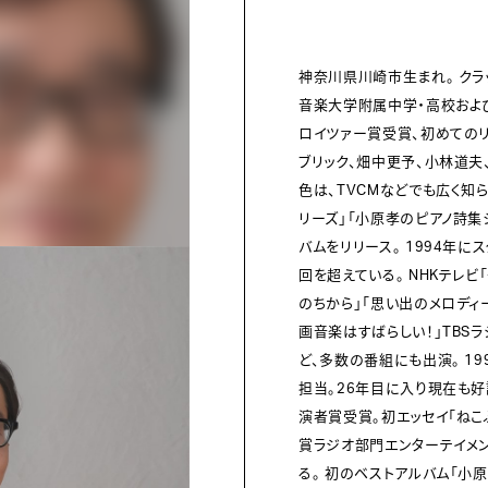
神奈川県川崎市生まれ。 クラ
音楽大学附属中学・高校および
ロイツァー賞受賞、初めてのリ
ブリック、畑中更予、小林道夫
色は、TVCMなどでも広く知ら
リーズ」「小原孝のピアノ詩集
バムをリリース。 1994年
回を超えている。 NHKテレビ
のちから」「思い出のメロディー
画音楽はすばらしい！」TBS
ど、多数の番組にも出演。 19
担当。26年目に入り現在も好
演者賞受賞。初エッセイ「ねこ
賞ラジオ部門エンターテイメン
る。 初のベストアルバム「小原