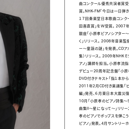
曲コンクール優秀共演者賞受
賞。NHK-FM｢今日は一日弾
１７回奏楽堂日本歌曲コンク
田喜直賞」をＷ受賞。 2007
銀座「小原孝ピアノシアター～
く」リリース。 2008年音
ー～童謡の謎」を発表。CDア
集）リリース。 2009年NH
アノ」講師を担当。小原孝流指
デビュー20周年記念盤「小原
DVD付きテキスト「指１本か
2011年2月CD付き楽譜集
編」発売、６月東日本大震災復
10月「小原孝のピアノ詩集～S
曲集II～星になって～」リリー
孝のピアノでポップスを弾こう」
ピアノ｣発表。4月サントリ