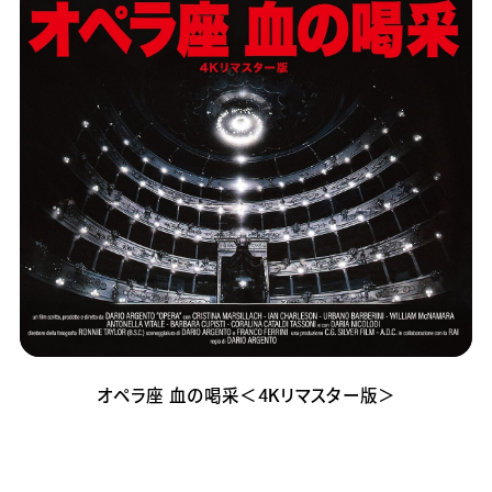
オペラ座 血の喝采＜4Kリマスター版＞