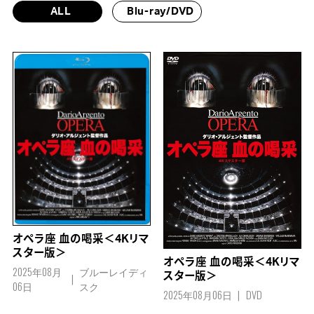
ALL
Blu-ray/DVD
オペラ座 血の喝采＜4Kリマ
スター版＞
オペラ座 血の喝采＜4Kリマ
2025年08月
ブルーレイディ
スター版＞
06日
スク
2025年08月06日
DVD