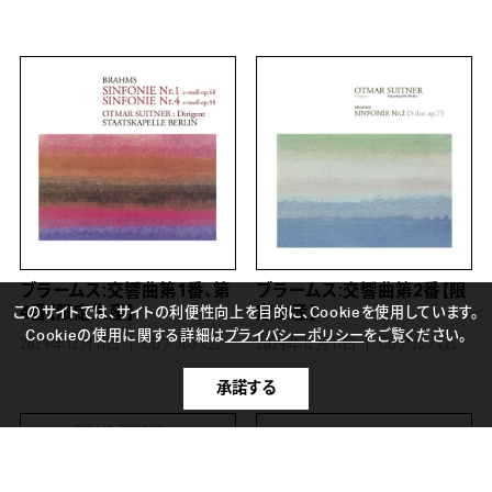
ブラームス:交響曲第1番、第
ブラームス:交響曲第2番【限
4番【限定生産】
定生産】
このサイトでは、サイトの利便性向上を目的に、Cookieを使用しています。
Cookieの使用に関する詳細は
プライバシーポリシー
をご覧ください。
2024年12月11日
CDアルバム
2024年12月11日
CDアルバム
承諾する