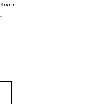
Hawaiian
ム