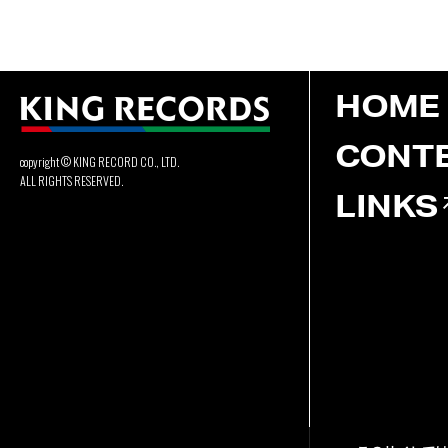
HOME
CONT
copyright © KING RECORD CO., LTD.
ALL RIGHTS RESERVED.
LINKS