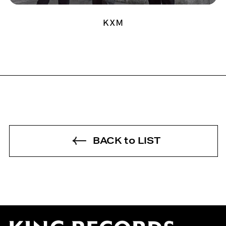
ＫＸＭ
BACK to LIST