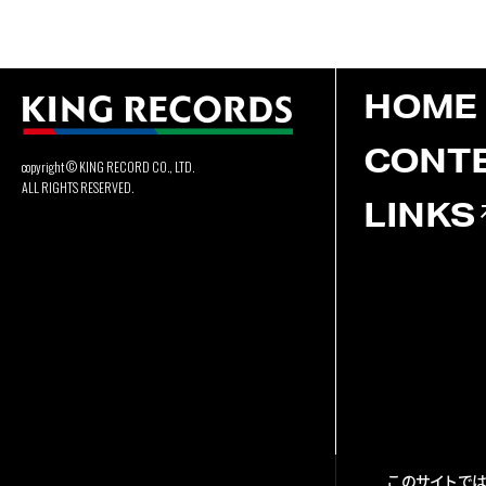
HOME
CONT
copyright © KING RECORD CO., LTD.
ALL RIGHTS RESERVED.
LINKS
このサイトでは