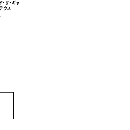
ド・ザ・ギャ
テクス
ム