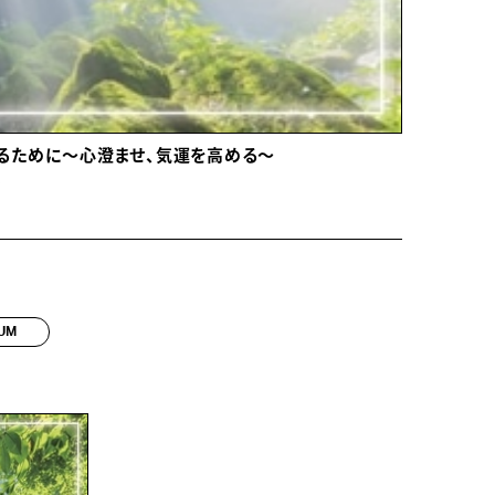
るために～心澄ませ、気運を高める～
ム
UM