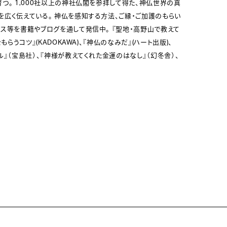
つ。 1,000社以上の神社仏閣を参拝して得た、神仏世界の真
広く伝えている。 神仏を感知する方法、ご縁・ご加護のもらい
ス等を書籍やブログを通して発信中。 『聖地・高野山で教えて
もらうコツ』(KADOKAWA)、『神仏のなみだ』(ハート出版)、
ル』（宝島社）、『神様が教えてくれた金運のはなし』（幻冬舎）、