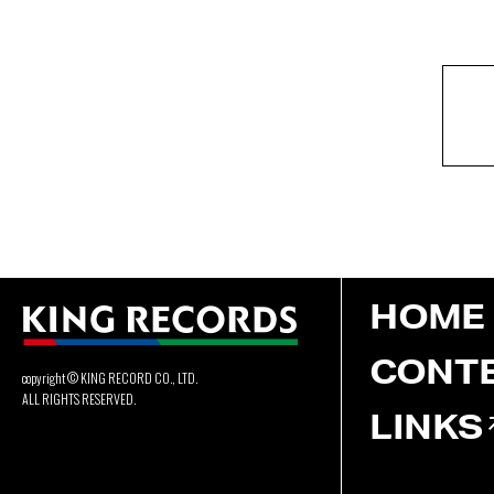
HOME
CONT
copyright © KING RECORD CO., LTD.
ALL RIGHTS RESERVED.
LINKS