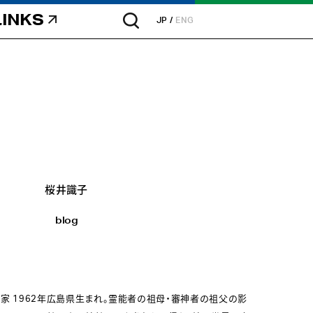
LINKS
JP
ENG
桜井識子
blog
家 1962年広島県生まれ。霊能者の祖母・審神者の祖父の影