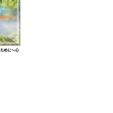
るために～心
ム