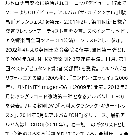
ルセロナ音楽祭に招待されヨーロッパデビュー。 17歳で
ソニーよりCDデビュー。 アルバム『ザ・カデンツァ17』『駿
馬』『アランフェス』を発売。 2001年2月、第11回新日鐵音
楽賞フレッシュアーティスト賞を受賞。 スペイン王立セビリ
ア交響楽団全国ツアー（14公演）にソリストとして参加。
2002年4月より英国王立音楽院に留学、帰国第一弾とし
て2004年3月、NHK交響楽団と3夜連続共演。 11月、第1
回ベストデビュタント賞（音楽部門）を受賞。 アルバム『カ
リフォルニアの風』（2005年）、『ロンドン・エッセイ』（2006
年）、 『INFINITY mugen-DAI』（2009年）発売。 2013年3
月にキングレコード移籍第一弾となるアルバム『HERO』
を発表。 7月に教則DVD『木村大クラシック・ギター・レッ
スン』、2014年5月にアルバム『ONE』をリリース。 最新ア
ルバムは『ECHO』（2016年）。 唯一無二のギタリストとし
て、今後のさらなる活躍が期待されている。 ◆榊原 大◆