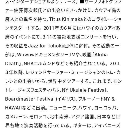
ス・インターナショナルよりリリース。 ■サーフフォトグラフ
ァー佐藤傳次郎氏との出会いをきっかけに、カウアイ島の
魔人との異名を持つ、Titus Kinimakaとのコラボレーショ
ンをスタートする。 2011年の６月にはハワイのカウアイ政
府のイベントにて、3.11の被災地支援コンサートを行い、
その収益をJazz for Tohoku団体に寄付。 その活動の一
部は、WowowドキュメンタリーTVや、映画「Aloha
Death」、NHKエルムンドなどでも紹介されている。 ２０１
３年以降、レジェンドサーファー・ミュージシャンのトム・カ
レンとの出会いから、世界中をツアーする。 これまで、モン
トレージャズフェスティバル、NY Ukulele Festival、
Boardmaster Festival (イギリス)、ブルーノートNY &
HAWAIIなどに出演。 ニューヨーク、ハワイ、ヨーロッパ、
カメルーン、モロッコ、北中南米、アジア諸国、日本など世
界各地で演奏活動を行っている。 ギターは、アイバニーズ