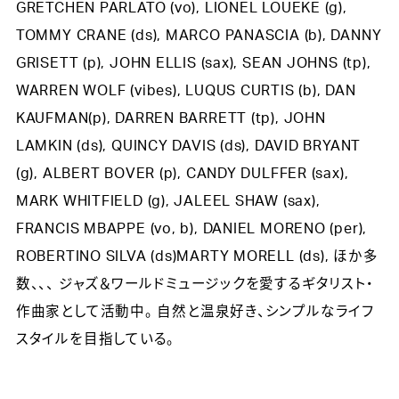
GRETCHEN PARLATO (vo), LIONEL LOUEKE (g),
TOMMY CRANE (ds), MARCO PANASCIA (b), DANNY
GRISETT (p), JOHN ELLIS (sax), SEAN JOHNS (tp),
WARREN WOLF (vibes), LUQUS CURTIS (b), DAN
KAUFMAN(p), DARREN BARRETT (tp), JOHN
LAMKIN (ds), QUINCY DAVIS (ds), DAVID BRYANT
(g), ALBERT BOVER (p), CANDY DULFFER (sax),
MARK WHITFIELD (g), JALEEL SHAW (sax),
FRANCIS MBAPPE (vo, b), DANIEL MORENO (per),
ROBERTINO SILVA (ds)MARTY MORELL (ds), ほか多
数、、、 ジャズ＆ワールドミュージックを愛するギタリスト・
作曲家として活動中。 自然と温泉好き、シンプルなライフ
スタイルを目指している。