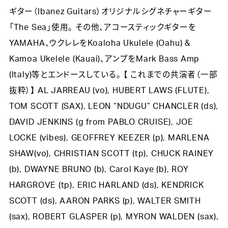
ギター（Ibanez Guitars）オリジナルシグネチャーギター
「The Sea」使用。 その他、アコースティックギターを
YAMAHA、ウクレレをKoaloha Ukulele (Oahu) &
Kamoa Ukelele (Kauai)、アンプをMark Bass Amp
(Italy)等とエンドースしている。 【 これまでの共演者（一部
抜粋）】 AL JARREAU (vo), HUBERT LAWS (FLUTE),
TOM SCOTT (SAX), LEON “NDUGU” CHANCLER (ds),
DAVID JENKINS (g from PABLO CRUISE), JOE
LOCKE (vibes), GEOFFREY KEEZER (p), MARLENA
SHAW(vo), CHRISTIAN SCOTT (tp), CHUCK RAINEY
(b), DWAYNE BRUNO (b), Carol Kaye (b), ROY
HARGROVE (tp), ERIC HARLAND (ds), KENDRICK
SCOTT (ds), AARON PARKS (p), WALTER SMITH
(sax), ROBERT GLASPER (p), MYRON WALDEN (sax),