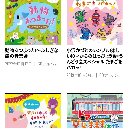
動物あつまった!～ふしぎな
小沢かづとのシンプル!楽し
森の音楽会
い!0才からのはっぴょう会・う
んどう会スペシャル たまごを
2022年01月12日
CDアルバム
パカッ!
2019年07月24日
CDアルバム