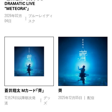
DRAMATIC LIVE
“METEORA”」
2026年02月
ブルーレイディ
04日
スク
蒼井翔太 Mカード「薺」
薺
12月24日以降順次発
グッ
2025年12月05日
配信
送
ズ