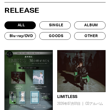
RELEASE
ALL
SINGLE
ALBUM
Blu-ray/DVD
GOODS
OTHER
LIMITLESS
2026年07月01日
CDアルバム