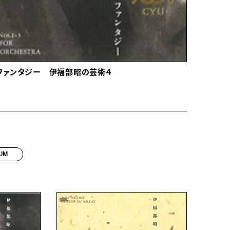
ファンタジー 伊福部昭の芸術４
ム
UM