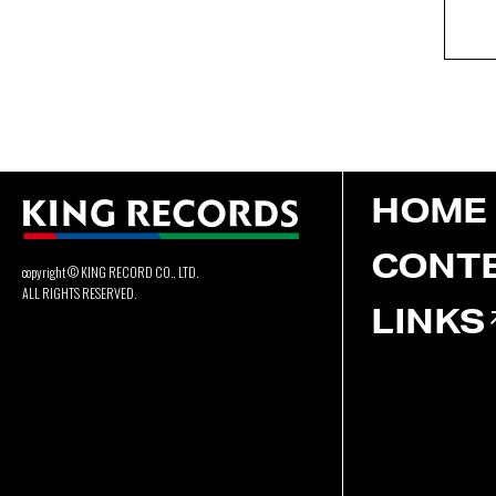
HOME
CONT
copyright © KING RECORD CO., LTD.
ALL RIGHTS RESERVED.
LINKS