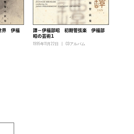
世界 伊福
譚－伊福部昭 初期管弦楽 伊福部
昭の芸術１
ム
1995年11月22日
CDアルバム