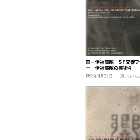
宙－伊福部昭 ＳＦ交響フ
ー 伊福部昭の芸術４
1995年11月22日
CDアルバ