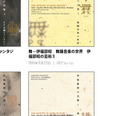
ァンタジ
舞－伊福部昭 舞踊音楽の世界 伊
福部昭の芸術３
ム
1995年11月22日
CDアルバム