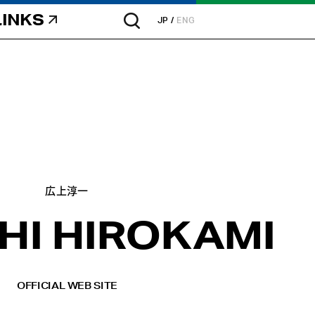
LINKS
JP
ENG
広上淳一
HI HIROKAMI
OFFICIAL WEB SITE