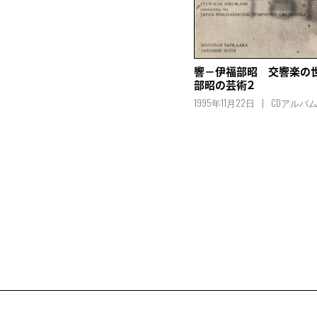
響－伊福部昭 交響楽の
部昭の芸術２
1995年11月22日
CDアルバ