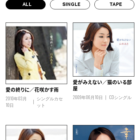
ALL
SINGLE
TAPE
愛がみえない／猫のいる部
屋
愛の終りに／花咲かす雨
2009年06月10日
CDシングル
2010年03月
シングルカセ
10日
ット