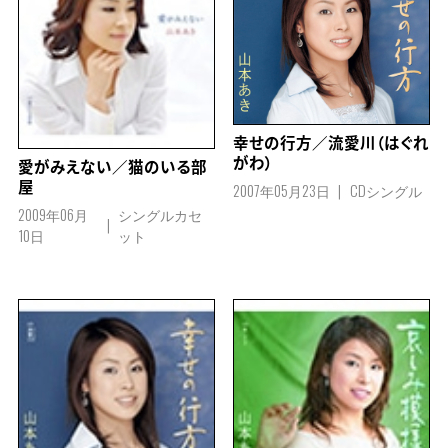
幸せの行方／流愛川（はぐれ
がわ）
愛がみえない／猫のいる部
屋
2007年05月23日
CDシングル
2009年06月
シングルカセ
10日
ット