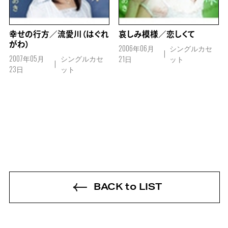
幸せの行方／流愛川（はぐれ
哀しみ模様／恋しくて
がわ）
2006年06月
シングルカセ
2007年05月
シングルカセ
21日
ット
23日
ット
BACK to LIST