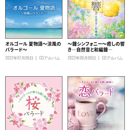
オルゴール 夏物語～涼風の
～鐘シンフォニー～癒しの響
バラード～
き―自然音と和編鐘―
2022年07月06日
CDアルバム
2022年06月08日
CDアルバム