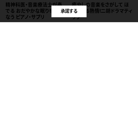
精神科医・音楽療法士が奏
癒やしの音楽をさがして ほ
でる おだやかな眠りをいざ
とばしる熱情!二胡ドラマティ
承諾する
なう ピアノ・サプリ
ック
2019年06月05日
CDアルバム
2019年02月13日
CDアルバム
神仏をいつも身近に感じる
自律神経にここちよい音楽
ために～心澄ませ、気運を高
ピアノ・クールダウン～極上
める～
のメロディ・コレクション～
2018年12月12日
CDアルバム
2018年10月10日
CDアルバム