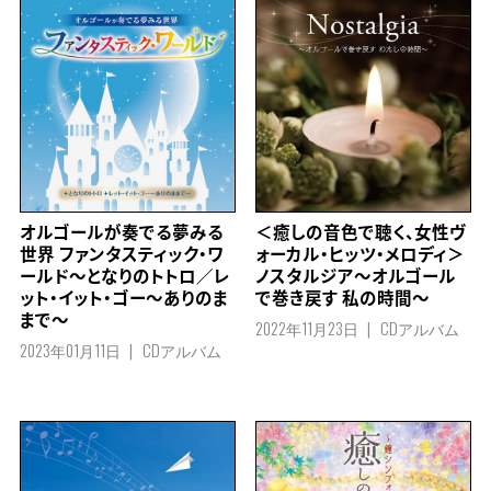
オルゴールが奏でる夢みる
＜癒しの音色で聴く、女性ヴ
世界 ファンタスティック・ワ
ォーカル・ヒッツ・メロディ＞
ールド～となりのトトロ／レ
ノスタルジア～オルゴール
ット・イット・ゴー～ありのま
で巻き戻す 私の時間～
まで～
2022年11月23日
CDアルバム
2023年01月11日
CDアルバム