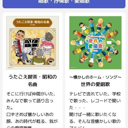
唱歌・抒情歌・愛唱歌
うたごえ喫茶・昭和の
～懐かしのホーム・ソング～
名曲
世界の愛唱歌
そこに行けば仲間がいた、
テレビで流れていた、学校
みんなで歌って語り合っ
で歌った、レコードで聞い
た。
た・・・
口ずさめば懐かしいあの
聞けば一緒に歌いたくな
顔、あの時代が甦る、我が
る、そんな昔懐かしい歌の