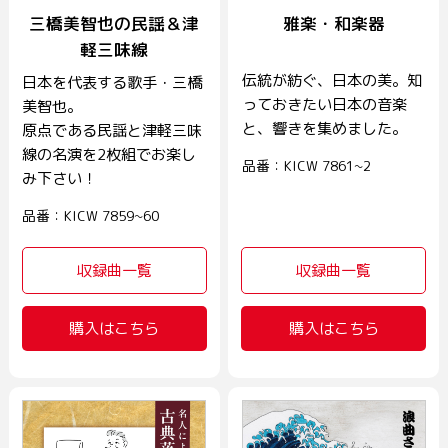
三橋美智也の民謡＆津
雅楽・和楽器
軽三味線
伝統が紡ぐ、日本の美。知
日本を代表する歌手・三橋
っておきたい日本の音楽
美智也。
と、響きを集めました。
原点である民謡と津軽三味
線の名演を2枚組でお楽し
品番：KICW 7861~2
み下さい！
品番：KICW 7859~60
収録曲一覧
収録曲一覧
購入はこちら
購入はこちら