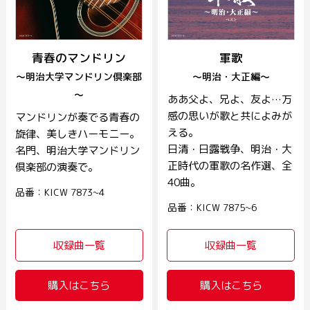
青春のマンドリン
軍歌
～明治大学マンドリン倶楽部
～明治・大正編～
～
ああ父よ、兄よ、友よ…万
感の思いが歌と共によみが
マンドリンが奏でる青春の
える。
旋律、美しきハーモニー。
日清・日露戦争、明治・大
名門、明治大学マンドリン
正時代の軍歌の名作選、全
倶楽部の演奏で。
40曲。
品番：KICW 7873~4
品番：KICW 7875~6
収録曲一覧
収録曲一覧
購入はこちら
購入はこちら