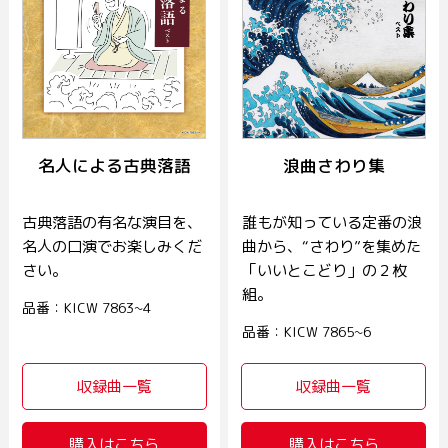
名人による古典落語
浪曲さわり集
古典落語の有名な演目を、
誰もが知っている定番の浪
名人の口演でお楽しみくだ
曲から、“さわり”を集めた
さい。
「いいとこどり」の２枚
組。
品番：KICW 7863~4
品番：KICW 7865~6
収録曲一覧
収録曲一覧
購入はこちら
購入はこちら