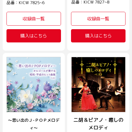
品番：KICW 7827~8
品番：KICW 7825~6
収録曲一覧
収録曲一覧
購入はこちら
購入はこちら
二胡＆ピアノ・癒しの
～思い出のＪ-ＰＯＰメロデ
メロディ
ィ～