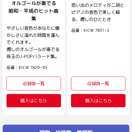
オルゴールが奏でる
思い出のメロディが二胡と
昭和・平成のヒット曲
ピアノの音色で美しく蘇
集
る、癒しのひととき
やさしい音色があなたに懐
品番：KICW 7831~2
かしさに溢れた時間を運ん
でくれます。
癒しのオルゴールが奏でる
珠玉のJ-POPバラード集。
品番：KICW 7829~30
収録曲一覧
収録曲一覧
購入はこちら
購入はこちら