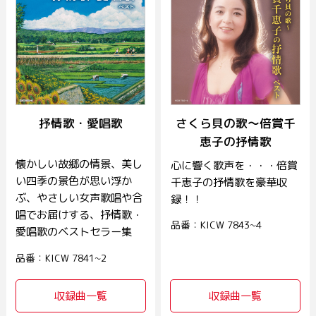
抒情歌・愛唱歌
さくら貝の歌～倍賞千
恵子の抒情歌
懐かしい故郷の情景、美し
心に響く歌声を・・・倍賞
い四季の景色が思い浮か
千恵子の抒情歌を豪華収
ぶ、やさしい女声歌唱や合
録！！
唱でお届けする、抒情歌・
品番：KICW 7843~4
愛唱歌のベストセラー集
品番：KICW 7841~2
収録曲一覧
収録曲一覧