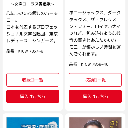
～女声コーラス愛唱歌～
ボニージャックス、ダーク
心にしみいる癒しのハーモ
ダックス、ザ・ブレッス
ニー。
ン・フォー、ロイヤルナイ
日本を代表するプロフェッ
ツなど、包み込むような低
ショナル女声合唱団、東京
音の響きとあたたかいハー
レディース・シンガーズ。
モニーが懐かしい時間を運
品番：KICW 7837~8
んでくれます。
品番：KICW 7839~40
収録曲一覧
収録曲一覧
購入はこちら
購入はこちら