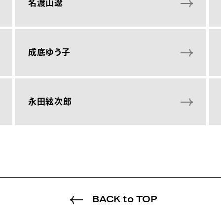
名渡山遼
成底ゆう子
永田絃次郎
BACK to TOP