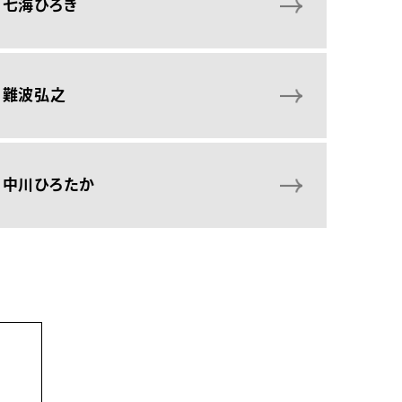
七海ひろき
難波弘之
中川ひろたか