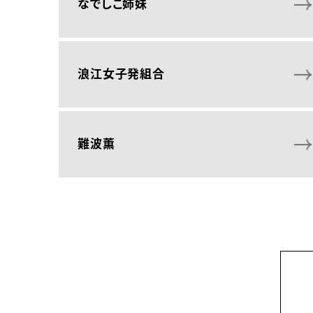
なでしこ姉妹
浪江女子発組合
難波薫