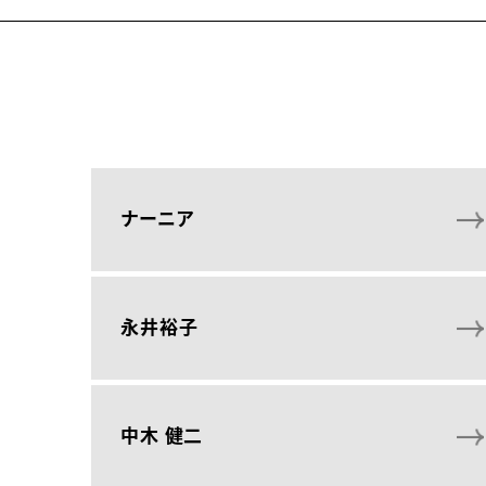
ナーニア
永井裕子
中木 健二