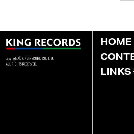
HOME
CONT
copyright © KING RECORD CO., LTD.
ALL RIGHTS RESERVED.
LINKS