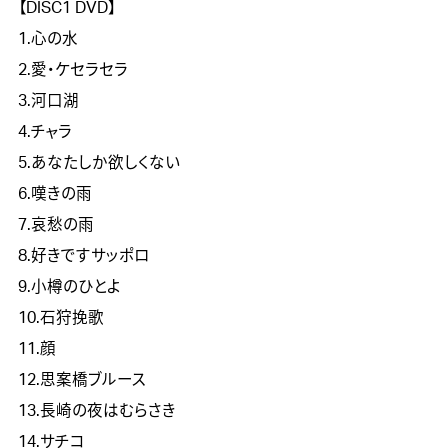
【DISC1 DVD】
1.心の水
2.愛・ケセラセラ
3.河口湖
4.チャラ
5.あなたしか欲しくない
6.嘆きの雨
7.哀愁の雨
8.好きですサッポロ
9.小樽のひとよ
10.石狩挽歌
11.顔
12.思案橋ブルース
13.長崎の夜はむらさき
14.サチコ