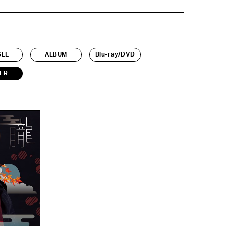
GLE
ALBUM
Blu-ray/DVD
ER