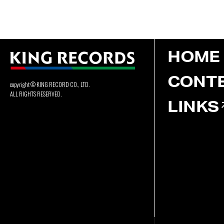
HOME
CONT
copyright © KING RECORD CO., LTD.
ALL RIGHTS RESERVED.
LINKS