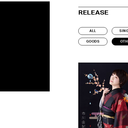
RELEASE
ALL
SIN
GOODS
OTH