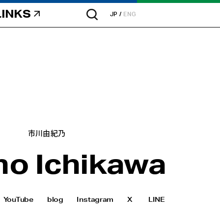
LINKS
JP
ENG
市川由紀乃
no Ichikawa
YouTube
blog
Instagram
X
LINE