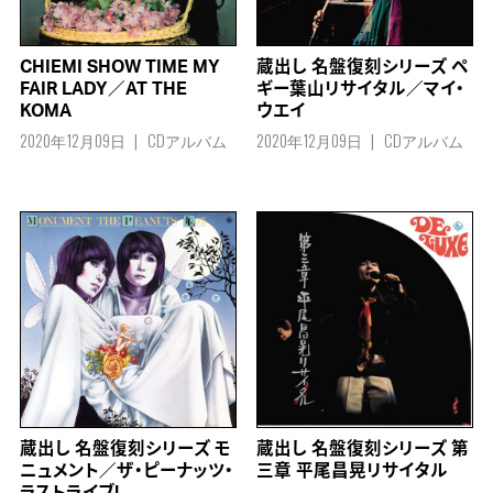
CHIEMI SHOW TIME MY
蔵出し 名盤復刻シリーズ ペ
FAIR LADY／AT THE
ギー葉山リサイタル／マイ・
KOMA
ウエイ
2020年12月09日
CDアルバム
2020年12月09日
CDアルバム
蔵出し 名盤復刻シリーズ モ
蔵出し 名盤復刻シリーズ 第
ニュメント／ザ・ピーナッツ・
三章 平尾昌晃リサイタル
ラストライブ!