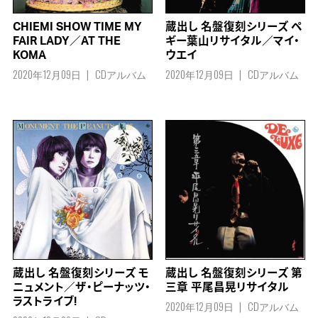
CHIEMI SHOW TIME MY
蔵出し 名盤復刻シリーズ ペ
FAIR LADY／AT THE
ギー葉山リサイタル／マイ・
KOMA
ウエイ
2020年12月09日
CDアルバム
2020年12月09日
CDアルバム
蔵出し 名盤復刻シリーズ モ
蔵出し 名盤復刻シリーズ 第
ニュメント／ザ・ピーナッツ・
三章 平尾昌晃リサイタル
ラストライブ!
2020年12月09日
CDアルバム